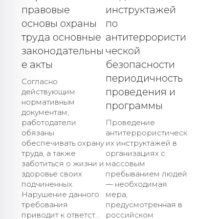
правовые
инструктажей
основы охраны
по
труда основные
антитеррористи
законодательны
ческой
е акты
безопасности
периодичность
Согласно
проведения и
действующим
нормативным
программы
документам,
работодатели
Проведение
обязаны
антитеррористическ
обеспечивать охрану
их инструктажей в
труда, а также
организациях с
заботиться о жизни и
массовым
здоровье своих
пребыванием людей
подчиненных.
— необходимая
Нарушение данного
мера,
требования
предусмотренная в
приводит к ответст...
российском