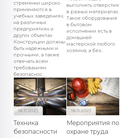
стремянки широко
выполнять отверстия
применяются в
в разных материалах.
учебных заведениях,
Такое оборудование
на различных
в бытовом
предприятиях и
исполнении есть в
других объектах.
домашней
Конструкции должны
мастерской любого
быть надежными и
хозяина, а без...
прочными, а также
отвечать всем
требованиям
безопаснос...
18.11.2023
18.11.2023
Техника
Мероприятия по
безопасности
охране труда