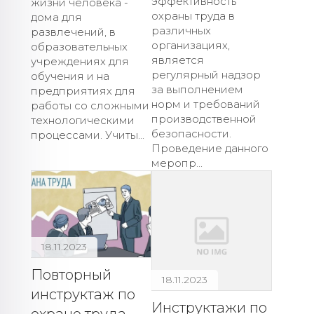
эффективность
жизни человека -
охраны труда в
дома для
различных
развлечений, в
организациях,
образовательных
является
учреждениях для
регулярный надзор
обучения и на
за выполнением
предприятиях для
норм и требований
работы со сложными
производственной
технологическими
безопасности.
процессами. Учиты...
Проведение данного
меропр...
18.11.2023
Повторный
18.11.2023
инструктаж по
Инструктажи по
охране труда