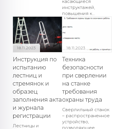
касающиеся
инструктажей,
повышения к...
18.11.2023
18.11.2023
Инструкция по
Техника
испытанию
безопасности
лестниц и
при сверлении
стремянок и
на станке
образец
требования
заполнения акта
охраны труда
и журнала
Сверлильный станок
регистрации
– распространенное
устройство,
Лестницы и
позволяющее