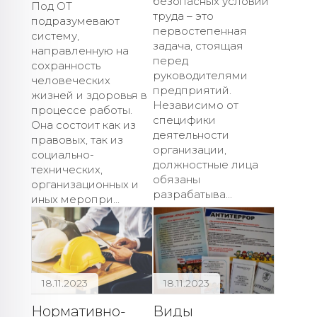
безопасных условий
Под ОТ
труда – это
подразумевают
первостепенная
систему,
задача, стоящая
направленную на
перед
сохранность
руководителями
человеческих
предприятий.
жизней и здоровья в
Независимо от
процессе работы.
специфики
Она состоит как из
деятельности
правовых, так из
организации,
социально-
должностные лица
технических,
обязаны
организационных и
разрабатыва...
иных меропри...
18.11.2023
18.11.2023
Нормативно-
Виды