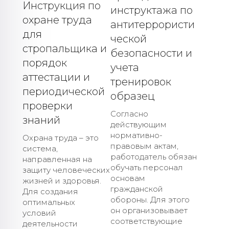
Инструкция по
инструктажа по
охране труда
антитеррористи
для
ческой
стропальщика и
безопасности и
порядок
учета
аттестации и
тренировок
периодической
образец
проверки
Согласно
знаний
действующим
нормативно-
Охрана труда – это
правовым актам,
система,
работодатель обязан
направленная на
обучать персонал
защиту человеческих
основам
жизней и здоровья.
гражданской
Для создания
обороны. Для этого
оптимальных
он организовывает
условий
соответствующие
деятельности