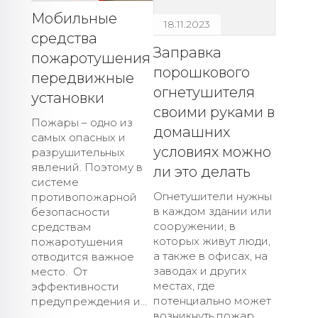
Мобильные
18.11.2023
средства
Заправка
пожаротушения
порошкового
передвижные
огнетушителя
установки
своими руками в
Пожары – одно из
домашних
самых опасных и
условиях можно
разрушительных
явлений. Поэтому в
ли это делать
системе
Огнетушители нужны
противопожарной
в каждом здании или
безопасности
сооружении, в
средствам
которых живут люди,
пожаротушения
а также в офисах, на
отводится важное
заводах и других
место. От
местах, где
эффективности
потенциально может
предупреждения и...
возникнуть пожар.