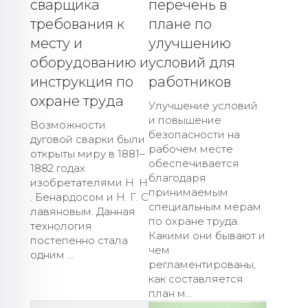
сварщика
перечень в
требования к
плане по
месту и
улучшению
оборудованию и
условий для
инструкция по
работников
охране труда
Улучшение условий
и повышение
Возможности
безопасности на
дуговой сварки были
рабочем месте
открыты миру в 1881–
обеспечивается
1882 годах
благодаря
изобретателями Н. Н
принимаемым
. Бенардосом и Н. Г. С
специальным мерам
лавяновым. Данная
по охране труда.
технология
Какими они бывают и
постепенно стала
чем
одним ...
регламентированы,
как составляется
план м...