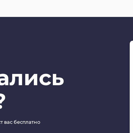
тались
?
ст вас бесплатно