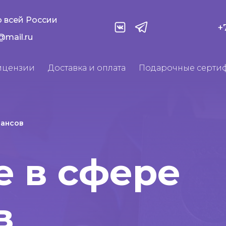
 всей России
+
@mail.ru
ицензии
Доставка и оплата
Подарочные серти
нансов
 в сфере
в