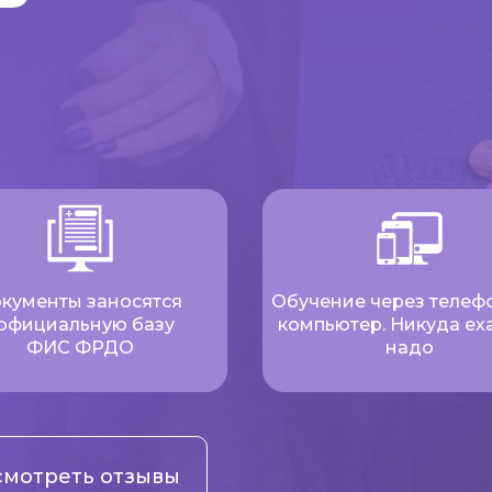
кументы заносятся
Обучение через телеф
 официальную базу
компьютер. Никуда еха
ФИС ФРДО
надо
мотреть отзывы