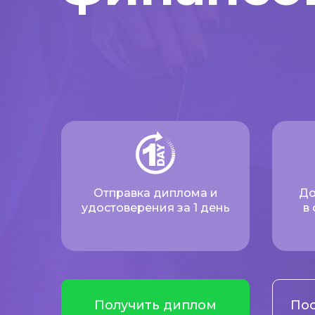
Отправка диплома и
До
удостоверения за 1 день
в
Получить диплом
Пос