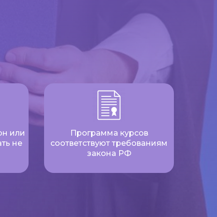
он или
Программа курсов
ть не
соответствуют требованиям
закона РФ