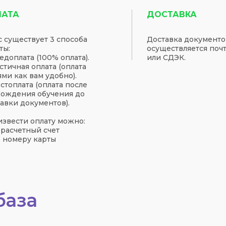
ЛАТА
ДОСТАВКА
с существует 3 способа
Доставка документо
ты:
осуществляется поч
редоплата (100% оплата).
или СДЭК.
астичная оплата (оплата
ями как вам удобно).
остоплата (оплата после
ождения обучения до
авки документов).
звести оплату можно:
а расчетный счет
о номеру карты
база