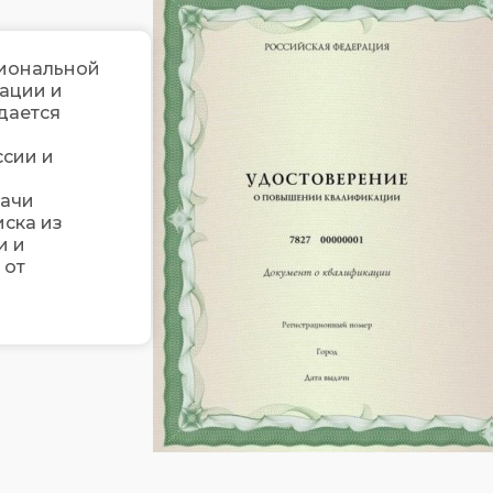
иональной
ации и
дается
ссии и
дачи
ска из
и и
 от