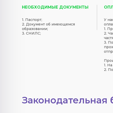
НЕОБХОДИМЫЕ ДОКУМЕНТЫ
ОП
1. Паспорт;
У на
2. Документ об имеющемся
опла
образовании;
1. П
3. СНИЛС;
2. Ч
част
3. П
прох
отпр
Прои
1. Н
2. П
Законодательная 