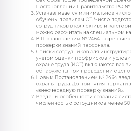
факторов после проведенной оценки 
Постановлении Правительства РФ № 
Устанавливается минимальное число
обучены правилам ОТ. Число подгото
сотрудников в коллективе и категори
можно рассчитать на специальном ка
В Постановлении № 2464 закрепляет
проверки знаний персонала.
Списки сотрудников для инструктир
учетом оценки профрисков и условий 
охране труда (ИОТ) включаются все 
обнаружены при проведении оценок (
Новым Постановлением № 2464 введе
охраны труда. До принятия норматив
«внеочередную проверку знаний».
Введены особенности создания сист
численностью сотрудников менее 50 