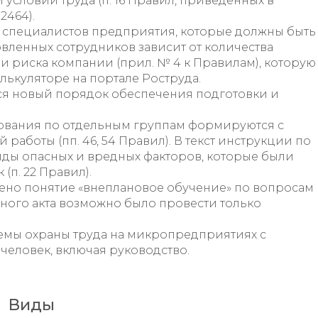
условий труда (п. 16 Правил, приведенных в
2464).
 специалистов предприятия, которые должны быть
вленных сотрудников зависит от количества
и риска компании (прил. № 4 к Правилам), которую
лькуляторе на портале Роструда.
ся новый порядок обеспечения подготовки и
ования по отдельным группам формируются с
работы (пп. 46, 54 Правил). В текст инструкции по
виды опасных и вредных факторов, которые были
п. 22 Правил).
но понятие «внеплановое обучение» по вопросам
ного акта возможно было провести только
емы охраны труда на микропредприятиях с
человек, включая руководство.
Виды