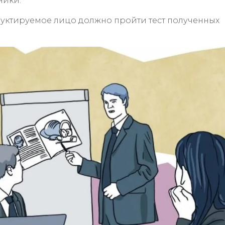
ники.
уктируемое лицо должно пройти тест полученных