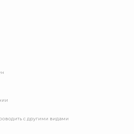
ен
нии
оводить с другими видами