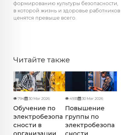
формированию культуры безопасности,
в которой жизнь и здоровье работников
ценятся превыше всего.
Читайте также
794
30 Mar 2026
4935
30 Mar 2026
Обучение по
Повышение
электробезопа
группы по
сности в
электробезопа
организации
сности