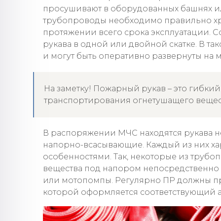
просушивают в оборудованных башнях ил
трубопроводы необходимо правильно хра
протяжении всего срока эксплуатации. С
рукава в одной или двойной скатке. В т
и могут быть оперативно развернуты на м
На заметку! Пожарный рукав – это гибки
транспортирования огнетушащего вещес
В распоряжении МЧС находятся рукава н
напорно-всасывающие. Каждый из них ха
особенностями. Так, некоторые из труб
вещества под напором непосредственно н
или мотопомпы. Регулярно ПР должны пр
которой оформляется соответствующий а