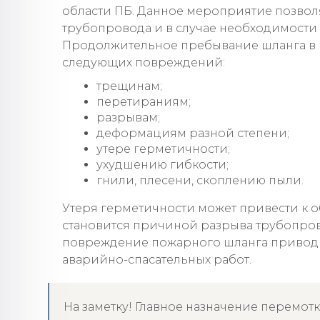
области ПБ. Данное мероприятие позволя
трубопровода и в случае необходимости
Продолжительное пребывание шланга в 
следующих повреждений:
трещинам;
перетираниям;
разрывам;
деформациям разной степени;
утере герметичности;
ухудшению гибкости;
гнили, плесени, скоплению пыли.
Утеря герметичности может привести к об
становится причиной разрыва трубопров
повреждение пожарного шланга приводи
аварийно-спасательных работ.
На заметку! Главное назначение перемот