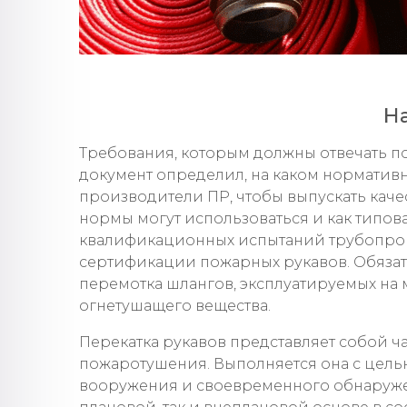
Н
Требования, которым должны отвечать п
документ определил, на каком норматив
производители ПР, чтобы выпускать кач
нормы могут использоваться и как типов
квалификационных испытаний трубопрово
сертификации пожарных рукавов. Обязат
перемотка шлангов, эксплуатируемых на
огнетушащего вещества.
Перекатка рукавов представляет собой ч
пожаротушения. Выполняется она с цель
вооружения и своевременного обнаруже