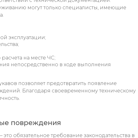
ответствии с технической документацией.
луживанию могут только специалисты, имеющие
а.
ой эксплуатации;
льства;
расчета на месте ЧС;
ия непосредственно в ходе выполнения
укавов позволяет предотвратить появление
еждений. Благодаря своевременному техническому
чность.
ые повреждения
– это обязательное требование законодательства в