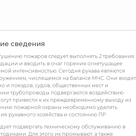
е сведения
тушению пожаров следует выполнять 2 требования:
идации и вводить в очаг горения огнетушащее
емой интенсивностью. Сегодня рукава являются
ужением, числящемся на балансе МЧС. Они входят
о и поездов, судов, общественных мест и
нии трубопроводы подвергаются воздействию
могут привести к их преждевременному выходу из
елению пожарной охраны необходимо уделять
я рукавного хозяйства и состоянию ПР.
едует подвергать техническому обслуживанию в
одиками. Для этого их промывают, а также