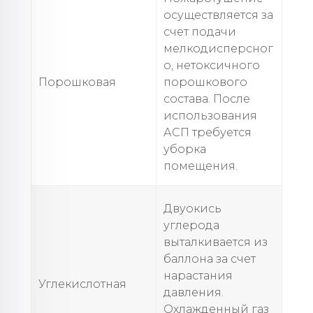
осуществляется за
счет подачи
мелкодисперсног
о, нетоксичного
Порошковая
порошкового
состава. После
использования
АСП требуется
уборка
помещения.
Двуокись
углерода
выталкивается из
баллона за счет
нарастания
Углекислотная
давления.
Охлажденный газ