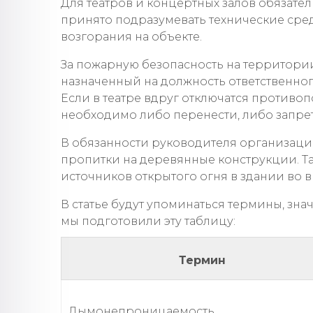
Для театров и концертных залов обязат
принято подразумевать технические сред
возгорания на объекте.
За пожарную безопасность на территории
назначенный на должность ответственно
Если в театре вдруг отключатся противо
необходимо либо перенести, либо запрет
В обязанности руководителя организац
пропитки на деревянные конструкции. Т
источников открытого огня в здании во 
В статье будут упоминаться термины, зна
мы подготовили эту таблицу:
Термин
Дымонепроницаемость