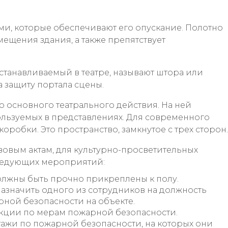
и, которые обеспечивают его опускание. Полотно
мещения здания, а также препятствует
танавливаемый в театре, называют штора или
за защиту портала сцены.
 основного театрального действия. На ней
льзуемых в представлениях. Для современного
оробки. Это пространство, замкнутое с трех сторон.
вым актам, для культурно-просветительных
едующих мероприятий:
должны быть прочно прикреплены к полу.
азначить одного из сотрудников на должность
рной безопасности на объекте.
укции по мерам пожарной безопасности.
ажи по пожарной безопасности, на которых они