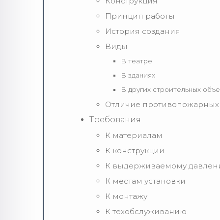
Конструкция
Принцип работы
История создания
Виды
В театре
В зданиях
В других строительных объе
Отличие противопожарных 
Требования
К материалам
К конструкции
К выдерживаемому давле
К местам установки
К монтажу
К техобслуживанию