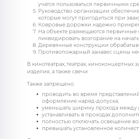
учатся пользоваться первичными ср
Руководство организации обеспечив
которые могут пригодиться при эвак
Ковровые дорожки надежно прикрепл
На объекте размещаются первичные 
ликвидировать возгорание на началь
Деревянные конструкции обрабатыв
Противопожарный занавес сцены нео
В кинотеатрах, театрах, киноконцертных
изделия, а также свечи.
Также запрещено:
проводить во время представлений
оформление наряд-допуска;
уменьшать ширину прохода между 
устанавливать в проходах дополнит
полностью отключать освещение во 
превышать установленное количест