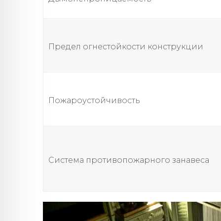
Предел огнестойкости конструкции
Пожароустойчивость
Система противопожарного занавеса