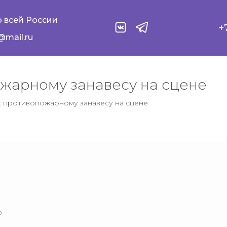
 всей России
+
@mail.ru
жарному занавесу на сцене
к противопожарному занавесу на сцене
ю