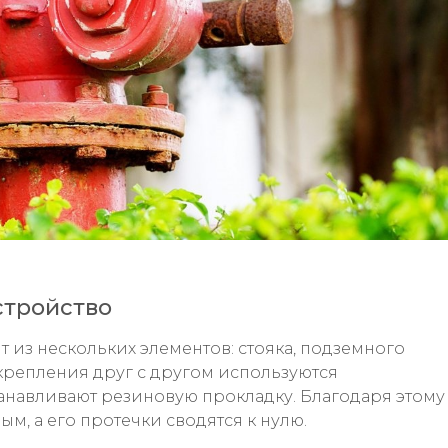
стройство
 из нескольких элементов: стояка, подземного
 крепления друг с другом используются
анавливают резиновую прокладку. Благодаря этому
м, а его протечки сводятся к нулю.