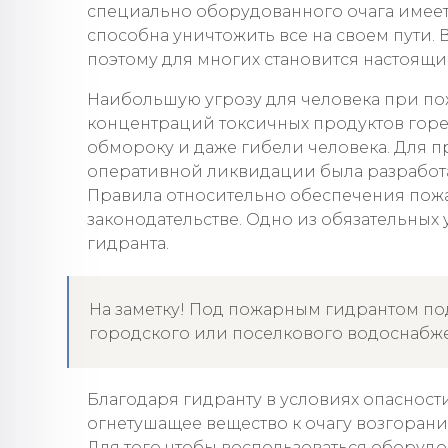
специально оборудованного очага имеет
способна уничтожить все на своем пути. 
поэтому для многих становится настоящ
Наибольшую угрозу для человека при по
концентраций токсичных продуктов горе
обмороку и даже гибели человека. Для п
оперативной ликвидации была разработ
Правила относительно обеспечения пож
законодательстве. Одно из обязательных 
гидранта.
На заметку! Под пожарным гидрантом по
городского или поселкового водоснабж
Благодаря гидранту в условиях опасност
огнетушащее вещество к очагу возгоран
Для того чтобы воспользоваться оборуд