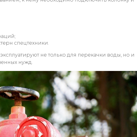
аций;
терн спецтехники.
эксплуатируют не только для перекачки воды, но и
венных нужд.