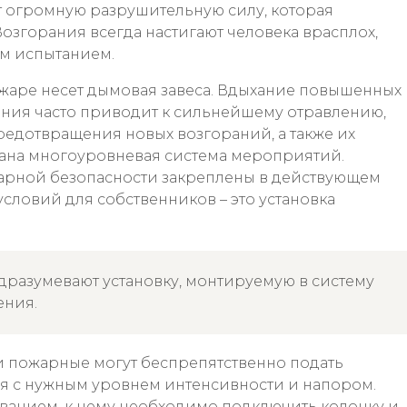
 огромную разрушительную силу, которая
Возгорания всегда настигают человека врасплох,
им испытанием.
жаре несет дымовая завеса. Вдыхание повышенных
ния часто приводит к сильнейшему отравлению,
редотвращения новых возгораний, а также их
ана многоуровневая система мероприятий.
арной безопасности закреплены в действующем
условий для собственников – это установка
дразумевают установку, монтируемую в систему
ения.
и пожарные могут беспрепятственно подать
ия с нужным уровнем интенсивности и напором.
ованием, к нему необходимо подключить колонку и