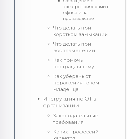
Обращение с
электроприборами в
офисе и на
производстве
Что делать при
коротком замыкании
Что делать при
воспламенении
Как помочь
пострадавшему
Как уберечь от
поражения током
младенца
Инструкция по ОТ в
организации
Законодательные
требования
Каких профессий
касается