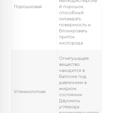
мелкодисперсны
Порошковая
й порошок,
способный
охлаждать
поверхность и
блокировать
приток
кислорода.
Огнетушащее
вещество
находится в
баллоне под
давлением в
жидком
Углекислотная
состоянии.
Двуокись
углерода
распространяется