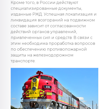
Кроме того, в России действуют
специализированные документы,
изданные РЖД. Успешная локализация и
ликвидация возгораний на подвижном
составе зависит от согласованности
действий органов управлений,
привлеченных сил и средств. В связи с
этим необходима проработка вопросов
по обеспечению противопожарной
защиты на железнодорожном
транспорте.