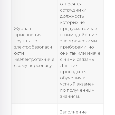
относятся
сотрудники,
должность
которых не
Журнал
предусматривает
присвоения 1
взаимодействие
группы по
электрическими
электробезопасн
приборами, но
ости
они так или иначе
неэлектротехниче
с ними связаны.
скому персоналу
Для них
проводится
обучения и
устный экзамен
по полученным
знаниям.
Заполнение