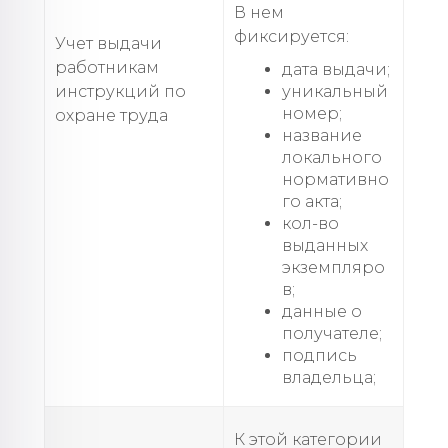
В нем
фиксируется:
Учет выдачи
работникам
дата выдачи;
инструкций по
уникальный
номер;
охране труда
название
локального
нормативно
го акта;
кол-во
выданных
экземпляро
в;
данные о
получателе;
подпись
владельца;
К этой категории