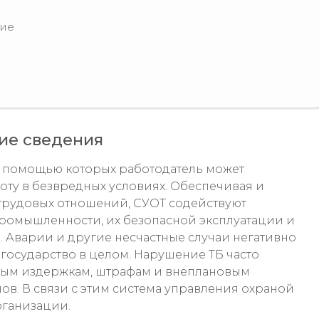
ние
ие сведения
 с помощью которых работодатель может
оту в безвредных условиях. Обеспечивая и
 трудовых отношений, СУОТ содействуют
промышленности, их безопасной эксплуатации и
 Аварии и другие несчастные случаи негативно
а государство в целом. Нарушение ТБ часто
ным издержкам, штрафам и внеплановым
в. В связи с этим система управления охраной
рганизации.