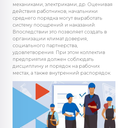
механиками, электриками, др. Оценивая
действия работников, начальники
среднего порядка могут выработать
систему поощрений и наказаний.
Впоследствии это позволяет создать в
организации климат доверия,
социального партнерства,
удовлетворения. При этом коллектив
предприятия должен соблюдать
дисциплину и порядок на рабочих
местах, а также внутренний распорядок.