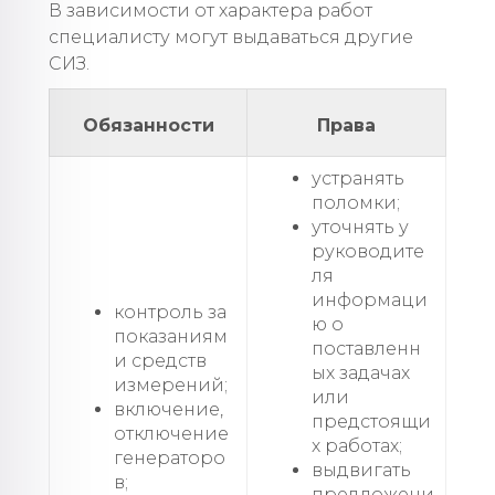
В зависимости от характера работ
специалисту могут выдаваться другие
СИЗ.
Обязанности
Права
устранять
поломки;
уточнять у
руководите
ля
информаци
контроль за
ю о
показаниям
поставленн
и средств
ых задачах
измерений;
или
включение,
предстоящи
отключение
х работах;
генераторо
выдвигать
в;
предложени