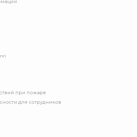
рмации
упп
ствий при пожаре
сности для сотрудников