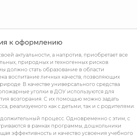
ия к оформлению
воей актуальности, а напротив, приобретает все
альных, природных и техногенных рисков.
 должно стать образование в области
века воспитание личных качеств, позволяющих
рироде. В качестве универсального средства
вопожарные уголки в ДОУ используются для
тия возгорания. С их помощью можно задать
а, реализуемого как с детьми, так и с родителями.
одолжительный процесс. Одновременно с этим, с
триваются в рамках программы, дошкольники
общая эффективность и качество усвоения учебного