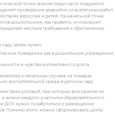
огической точки зрения люди часто поддаются
атрудняет проведение аварийно-спасательных работ.
йствиях взрослых и детей. На начальной точке
гогов дошкольники, как правило, игнорируют
пределяет жесткие требования к обеспечению
саду, зачем нужен:
пасном поведении как в дошкольном учреждении,
анности и чувства коллективного долга.
матизма и летальных случаев на пожарах.
но-воспитательной среды в детском саду.
ие таких условий, при которых возгорание не
 и жизни каждого участника образовательного
ии ДОУ нужно позаботиться о размещении
дов. Помимо этого, можно сформировать центр