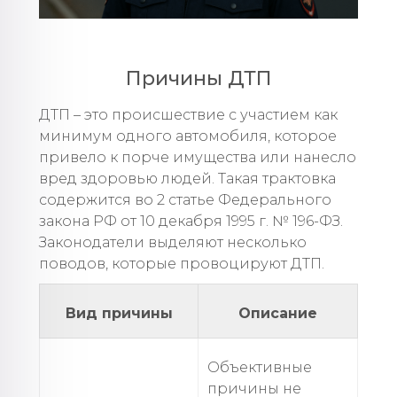
Причины ДТП
ДТП – это происшествие с участием как
минимум одного автомобиля, которое
привело к порче имущества или нанесло
вред здоровью людей. Такая трактовка
содержится во 2 статье Федерального
закона РФ от 10 декабря 1995 г. № 196-ФЗ.
Законодатели выделяют несколько
поводов, которые провоцируют ДТП.
Вид причины
Описание
Объективные
причины не