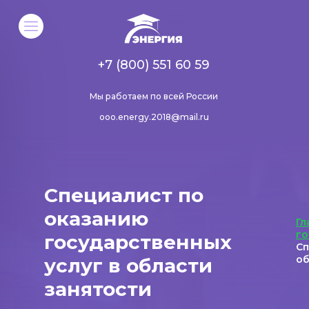
+7 (800) 551 60 59
Мы работаем по всей России
ooo.energy.2018@mail.ru
Специалист по
оказанию
Гл
го
государственных
Сп
об
услуг в области
занятости