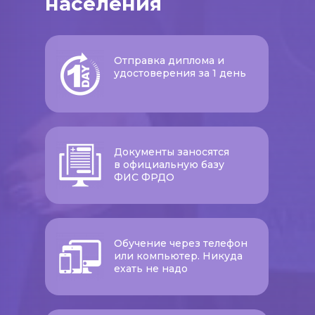
населения
Отправка диплома и
удостоверения за 1 день
Документы заносятся
в официальную базу
ФИС ФРДО
Обучение через телефон
или компьютер. Никуда
ехать не надо