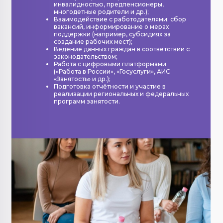
инвалидностью, предпенсионеры,
многодетные родители и др.);
Взаимодействие с работодателями: сбор
вакансий, информирование о мерах
поддержки (например, субсидиях за
создание рабочих мест);
Ведение данных граждан в соответствии с
законодательством;
Работа с цифровыми платформами
(«Работа в России», «Госуслуги», АИС
«Занятость» и др.);
Подготовка отчётности и участие в
реализации региональных и федеральных
программ занятости.