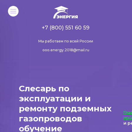
+7 (800) 551 60 59
Мы работаем по всей России
ooo.energy.2018@mail.ru
Слесарь по
эксплуатации и
ремонту подземных
Гла
газопроводов
пр
и р
обучение