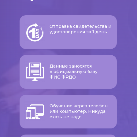
Отправка свидетельства и
удостоверения за 1 день
Данные заносятся
в официальную базу
ФИС ФРДО
Обучение через телефон
или компьютер. Никуда
ехать не надо