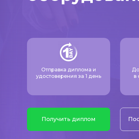
Отправка диплома и
До
удостоверения за 1 день
в
Получить диплом
Пос