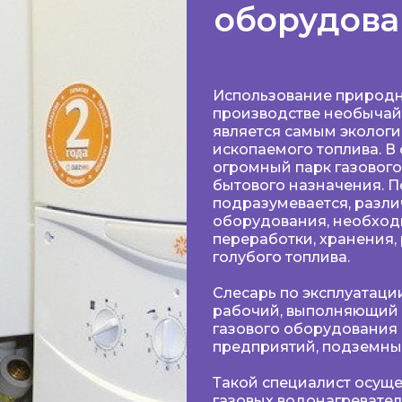
оборудов
Использование природно
производстве необычайн
является самым эколог
ископаемого топлива. В 
огромный парк газовог
бытового назначения. 
подразумевается, разли
оборудования, необход
переработки, хранения,
голубого топлива.
Слесарь по эксплуатаци
рабочий, выполняющий 
газового оборудования
предприятий, подземных
Такой специалист осуще
газовых водонагревател