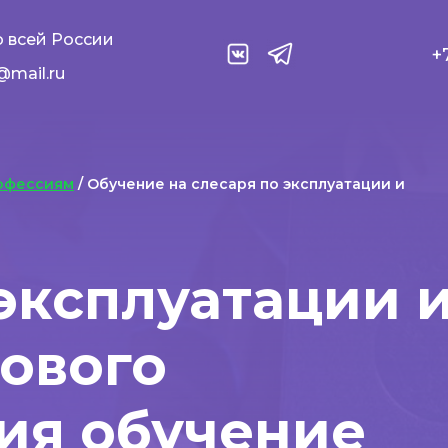
 всей России
+
@mail.ru
офессиям
/ Обучение на слесаря по эксплуатации и
эксплуатации 
зового
ия обучение