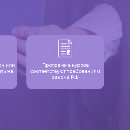
он или
Программа курсов
ть не
соответствуют требованиям
закона РФ