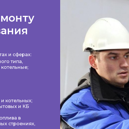
емонту
вания
ах и сферах:
ого типа,
 котельные;
и котельных;
ытовых и КБ
оплива в
ых строениях,