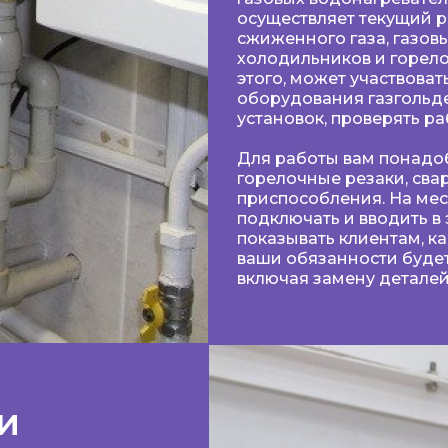
осуществляет текущий р
сжиженного газа, газов
холодильников и горел
этого, может участвоват
оборудования газгольд
установок, проверять р
Для работы вам понадоб
горелочные резаки, св
приспособления. На мес
подключать и вводить в 
показывать клиентам, ка
ваши обязанности будет
включая замену деталей, пр
и