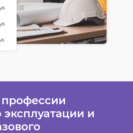
уб.
уб.
уб.
 профессии
о эксплуатации и
азового