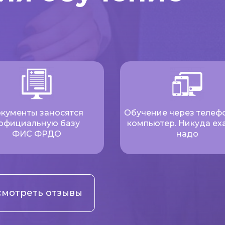
кументы заносятся
Обучение через телеф
 официальную базу
компьютер. Никуда еха
ФИС ФРДО
надо
мотреть отзывы