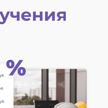
учения
%
уб.
уб.
уб.