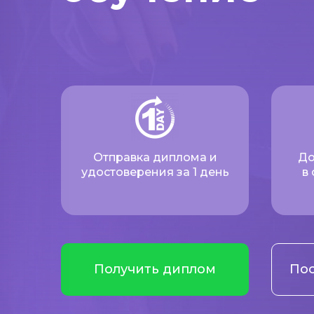
Отправка диплома и
До
удостоверения за 1 день
в
Получить диплом
Пос