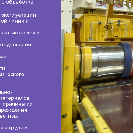
по обработке
 эксплуатации
ой линии и
тных металлов и
борудования
ами
ти
фического
льно-
материалов;
, причины их
преждения;
цветных
аны труда и