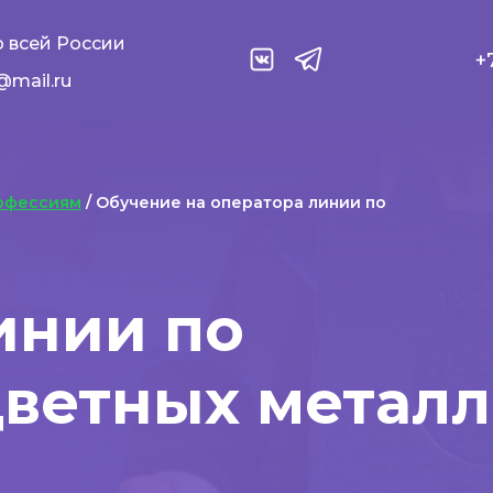
 всей России
+
@mail.ru
офессиям
/ Обучение на оператора линии по
инии по
цветных металл