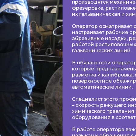
производятся механичес
фрезеровке, распиловке 
их гальваническая и хи
Оператор осматривает 
настраивает рабочие ор
абразивные насадки, рез
работой распиловочных,
гальванических линий.
В обязанности оператор
которые предназначены
разметка и калибровка,
поверхностное обезжири
автоматические линии.
Специалист этого проф
– скорость режущего инс
химического травления и
оборудования в соответ
В работе оператора важ
навыками обращения с 