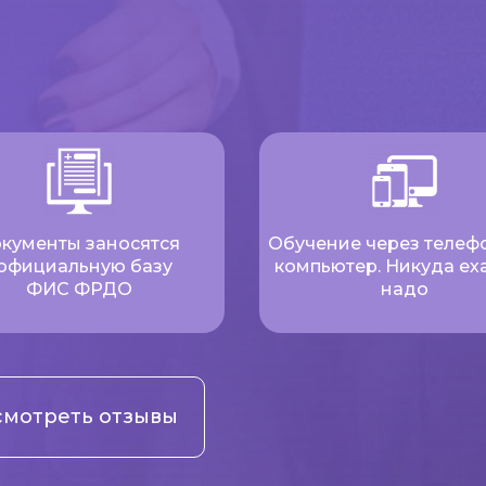
кументы заносятся
Обучение через телеф
 официальную базу
компьютер. Никуда еха
ФИС ФРДО
надо
мотреть отзывы