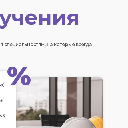
учения
 специальностям, на которые всегда
%
уб.
уб.
уб.