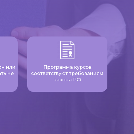
он или
Программа курсов
ть не
соответствуют требованиям
закона РФ