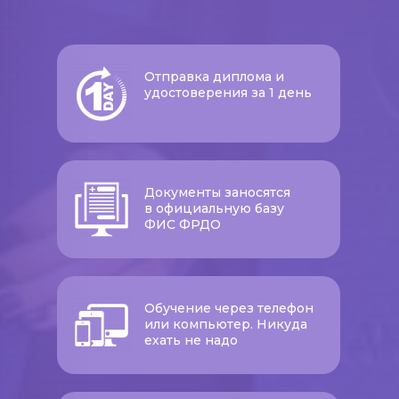
Отправка диплома и
удостоверения за 1 день
Документы заносятся
в официальную базу
ФИС ФРДО
Обучение через телефон
или компьютер. Никуда
ехать не надо