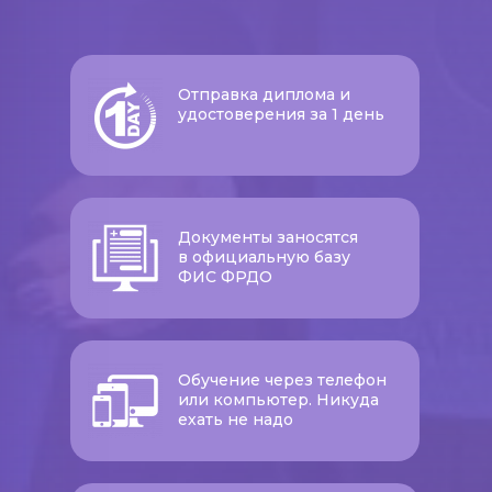
Отправка диплома и
удостоверения за 1 день
Документы заносятся
в официальную базу
ФИС ФРДО
Обучение через телефон
или компьютер. Никуда
ехать не надо