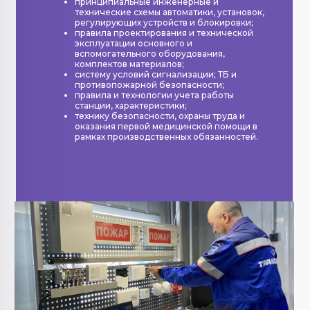
принципиальные инженерные и
технические схемы автоматики, установок,
регулирующих устройств и блокировки;
правила проектирования и технической
эксплуатации основного и
вспомогательного оборудования,
комплектов материалов;
систему условий сигнализации; ТБ и
противопожарной безопасности;
правила и технологии учета работы
станции, характеристики;
технику безопасности, охраны труда и
оказания первой медицинской помощи в
рамках производственных обязанностей.