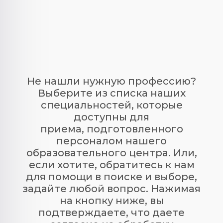
технологий.
оборудование, инструкции. Чтобы
профессиональные компетенции
всегда оставались
соответствующими действующим
требуемым нормам, открыта
возможность повышения
квалификации. В зависимости от
Не нашли нужную профессию?
конкретной специальности, оно
Выберите из списка наших
может быть обязательным с
частотой раз в 1, 3 или 5 лет.
специальностей, которые
доступны для
приема, подготовленного
персоналом нашего
образовательного центра. Или,
если хотите, обратитесь к нам
для помощи в поиске и выборе,
задайте любой вопрос. Нажимая
на кнопку ниже, вы
подтверждаете, что даете