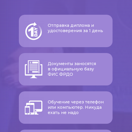
Отправка диплома и
удостоверения за 1 день
Документы заносятся
в официальную базу
ФИС ФРДО
Обучение через телефон
или компьютер. Никуда
ехать не надо