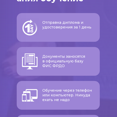
Отправка диплома и
удостоверения за 1 день
Документы заносятся
в официальную базу
ФИС ФРДО
Обучение через телефон
или компьютер. Никуда
ехать не надо