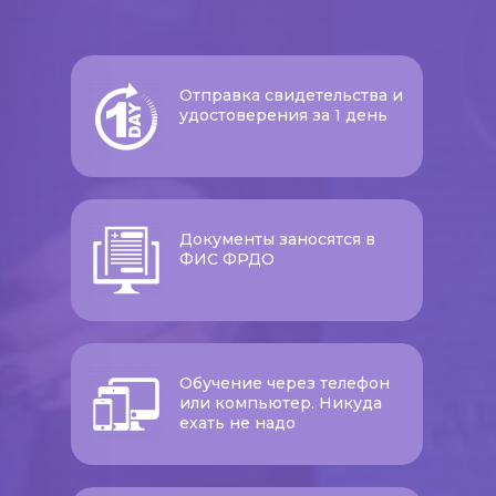
Отправка свидетельства и
удостоверения за 1 день
Документы заносятся в
ФИС ФРДО
Обучение через телефон
или компьютер. Никуда
ехать не надо