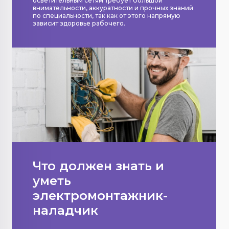
осветительным сетям требует большой
внимательности, аккуратности и прочных знаний
по специальности, так как от этого напрямую
зависит здоровье рабочего.
Что должен знать и
уметь
электромонтажник-
наладчик