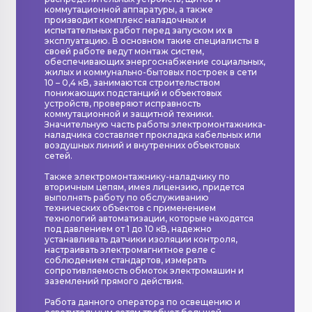
коммутационной аппаратуры, а также
производит комплекс наладочных и
испытательных работ перед запуском их в
эксплуатацию. В основном такие специалисты в
своей работе ведут монтаж систем,
обеспечивающих энергоснабжение социальных,
жилых и коммунально-бытовых построек в сети
10 – 0,4 кВ, занимаются строительством
понижающих подстанций и объектовых
устройств, проверяют исправность
коммутационной и защитной техники.
Значительную часть работы электромонтажника-
наладчика составляет прокладка кабельных или
воздушных линий и внутренних объектовых
сетей.
Также электромонтажнику-наладчику по
вторичным цепям, имея лицензию, придется
выполнять работу по обслуживанию
технических объектов с применением
технологий автоматизации, которые находятся
под давлением от 1 до 10 кВ, надежно
устанавливать датчики изоляции контроля,
настраивать электромагнитное реле с
соблюдением стандартов, измерять
сопротивляемость обмоток электромашин и
заземлений прямого действия.
Работа данного оператора по освещению и