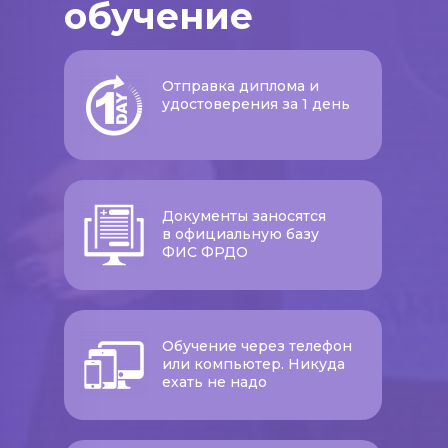
обучение
Отправка диплома и
удостоверения за 1 день
Документы заносятся
в официальную базу
ФИС ФРДО
Обучение через телефон
или компьютер. Никуда
ехать не надо