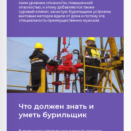
оким уровнем сложности, повышенной
опасностью, к этому добавляются также
суровый климат, зачастую бурильщики устроены
вахтовым методом вдали от дома и потому эта
специальность преимущественно мужская.
Что должен знать и
уметь бурильщик
Бурильщики капитального ремонта скважин